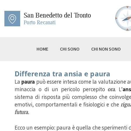
HO
San Benedetto del Tronto
CH
Porto Recanati
CH
ET
HOME
CHI SONO
CHI NON SONO
ET
TE
Differenza tra ansia e paura
CE
La
paura
può essere intesa come la valutazione 
minaccia o di un pericolo percepito
ora
. L’
ans
BL
sistema di risposta più complesso che coinvolge f
emotivi, comportamentali e fisiologici e che
rigu
futura.
Ecco un esempio: paura è quella che sperimenti 