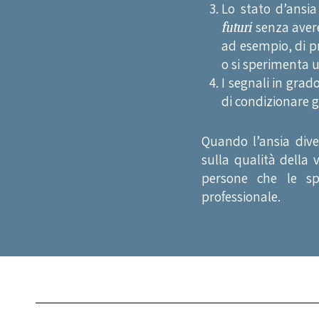
Lo stato d’ansia
futuri
senza avere
ad esempio, di p
o si sperimenta u
I segnali in grad
di condizionare gl
Quando l’ansia div
sulla qualità della v
persone che le sp
professionale.