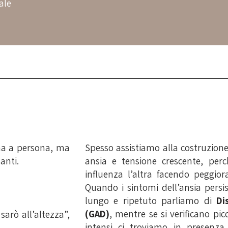
ale
ona a persona, ma
Spesso assistiamo alla costruzione 
anti.
ansia e tensione crescente, per
influenza l’altra facendo peggior
Quando i sintomi dell’ansia pers
lungo e ripetuto parliamo di
Di
(GAD)
, mentre se si verificano pic
sarò all’altezza”,
intensi ci troviamo in presenz