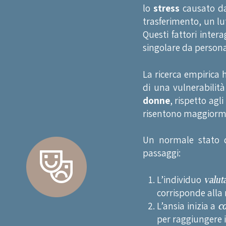
lo
stress
causato da
trasferimento, un lut
Questi fattori inter
singolare da person
La ricerca empirica 
di una vulnerabilità
donne
, rispetto ag
risentono maggiorme
Un normale stato d
passaggi:
L’individuo
valut
corrisponde alla 
L’ansia inizia a
co
per raggiungere i