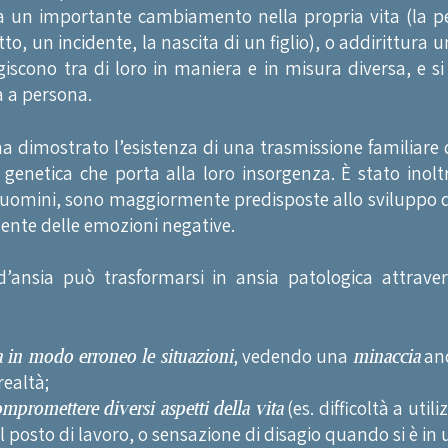
 un importante cambiamento nella propria vita (la pe
to, un incidente, la nascita di un figlio), o addirittura 
agiscono tra di loro in maniera e in misura diversa, e
a a persona.
ha dimostrato l’esistenza di una trasmissione familiare d
 genetica che porta alla loro insorgenza. È stato inol
li uomini, sono maggiormente predisposte allo sviluppo di
nte delle emozioni negative.
’ansia può trasformarsi in ansia patologica attraver
a in modo erroneo le situazioni
, vedendo una
minaccia
anc
realtà;
mpromettere diversi aspetti della vita
(es. difficoltà a util
l posto di lavoro, o sensazione di disagio quando si è in 