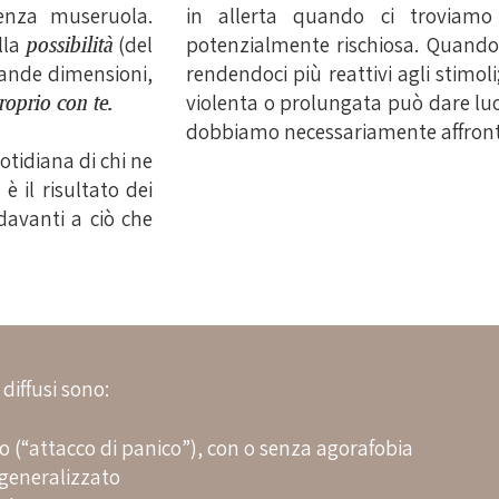
enza museruola.
in allerta quando ci troviamo
lla
possibilità
(del
potenzialmente rischiosa. Quando
rande dimensioni,
rendendoci più reattivi agli stim
roprio con te.
violenta o prolungata può dare luo
dobbiamo necessariamente affronta
otidiana di chi ne
: è il risultato dei
davanti a ciò che
 diffusi sono:
o (“attacco di panico”), con o senza agorafobia
 generalizzato