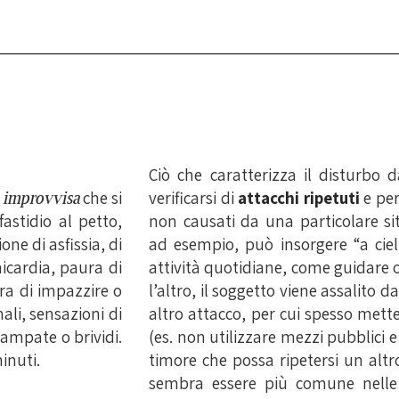
Ciò che caratterizza il disturbo d
e
improvvisa
che si
verificarsi di
attacchi ripetuti
e per
astidio al petto,
non causati da una particolare si
ne di asfissia, di
ad esempio, può insorgere “a ciel
icardia, paura di
attività quotidiane, come guidare o
ura di impazzire o
l’altro, il soggetto viene assalito 
ali, sensazioni di
altro attacco, per cui spesso mette
vampate o brividi.
(es. non utilizzare mezzi pubblici e
inuti.
timore che possa ripetersi un altro
sembra essere più comune nelle