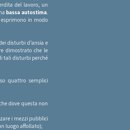
rdita del lavoro, un
una
bassa autostima
.
 si esprimono in modo
ei disturbi d’ansia e
tre dimostrato che le
 tali disturbi perché
so quattro semplici
he dove questa non
izzare i mezzi pubblici
un luogo affollato);