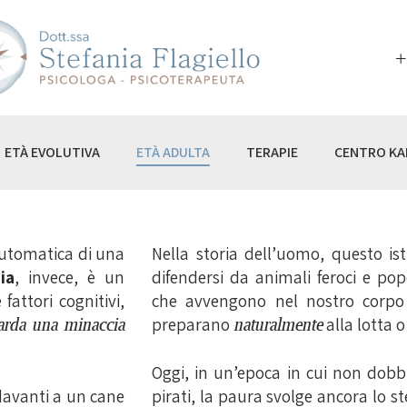
ME
I SONO
+
I NON SONO
À EVOLUTIVA
ETÀ EVOLUTIVA
ETÀ ADULTA
TERAPIE
CENTRO KA
À ADULTA
RAPIE
NTRO KAIROS
automatica di una
Nella storia dell’uomo, questo is
ia
, invece, è un
difendersi da animali feroci e pop
OG
attori cognitivi,
che avvengono nel nostro corpo
arda una minaccia
preparano
naturalmente
alla lotta o
Oggi, in un’epoca in cui non dobb
davanti a un cane
pirati, la paura svolge ancora lo s