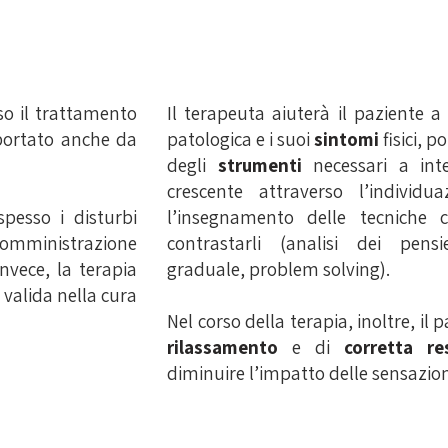
so il trattamento
Il terapeuta aiuterà il paziente a
pportato anche da
patologica e i suoi
sintomi
fisici, p
degli
strumenti
necessari a inte
crescente attraverso l’individu
l’insegnamento delle tecniche 
pesso i disturbi
contrastarli (analisi dei pensie
somministrazione
graduale, problem solving).
invece, la terapia
valida nella cura
Nel corso della terapia, inoltre, i
rilassamento
e di
corretta re
diminuire l’impatto delle sensazioni