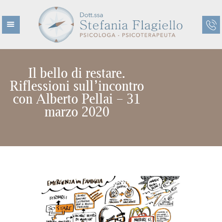
Il bello di restare.
HOME
Riflessioni sull’incontro
con Alberto Pellai – 31
CHI SONO
marzo 2020
CHI NON SONO
ETÀ EVOLUTIVA
ETÀ ADULTA
TERAPIE
CENTRO KAIROS
BLOG