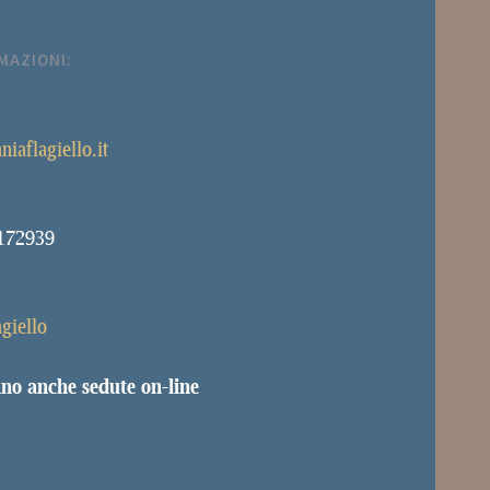
MAZIONI:
niaflagiello.it
172939
agiello
ano anche sedute on-line