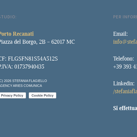
STUDIO:
PER INFOR
Porto Recanati
Email:
Piazza del Borgo, 2B – 62017 MC
info@stefa
CF: FLGSFN81S54A512S
Telefono:
P.IVA: 01737940435
+39 393 4
C) 2026 STEFANIA FLAGIELLO
Linkedin:
AGENCY ARIES COMUNICA
/stefaniafl
Si effettu