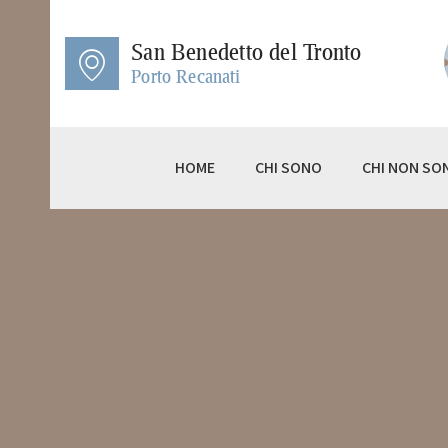
HO
San Benedetto del Tronto
CH
Porto Recanati
CH
ET
HOME
CHI SONO
CHI NON SO
ET
TE
CE
BL