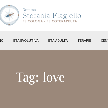
ME
I SONO
I NON SONO
À EVOLUTIVA
NO
ETÀ EVOLUTIVA
ETÀ ADULTA
TERAPIE
CEN
À ADULTA
RAPIE
NTRO KAIROS
Tag: love
OG