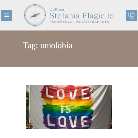
Tag: omofobia
HOME
CHI SONO
CHI NON SONO
ETÀ EVOLUTIVA
ETÀ ADULTA
TERAPIE
CENTRO KAIROS
BLOG