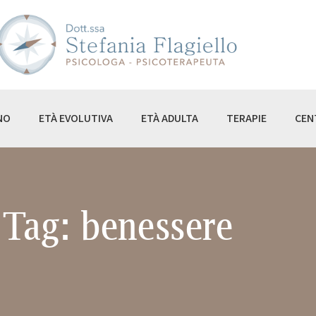
ME
I SONO
I NON SONO
À EVOLUTIVA
NO
ETÀ EVOLUTIVA
ETÀ ADULTA
TERAPIE
CEN
À ADULTA
RAPIE
NTRO KAIROS
Tag: benessere
OG