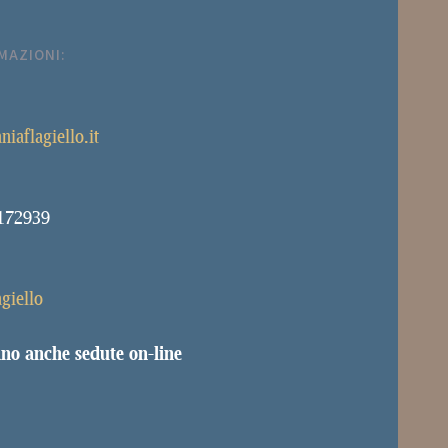
MAZIONI:
niaflagiello.it
172939
agiello
ano anche sedute on-line