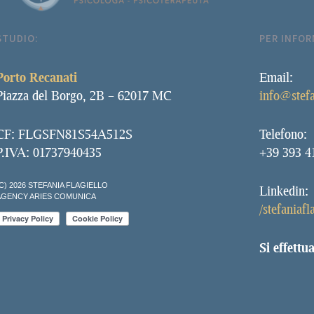
STUDIO:
PER INFOR
Porto Recanati
Email:
Piazza del Borgo, 2B – 62017 MC
info@stefa
CF: FLGSFN81S54A512S
Telefono:
P.IVA: 01737940435
+39 393 4
C) 2026 STEFANIA FLAGIELLO
Linkedin:
AGENCY ARIES COMUNICA
/stefaniafl
Si effettu