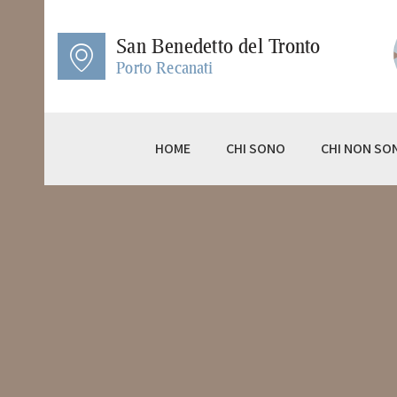
HO
San Benedetto del Tronto
CH
Porto Recanati
CH
ET
HOME
CHI SONO
CHI NON SO
ET
TE
CE
BL