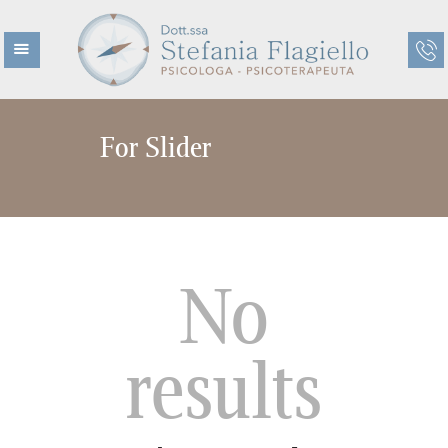
For Slider
HOME
CHI SONO
CHI NON SONO
ETÀ EVOLUTIVA
ETÀ ADULTA
No
TERAPIE
CENTRO KAIROS
results
BLOG